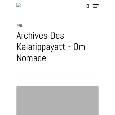
Tag
Hit enter to search or ESC to close
Archives Des
Kalarippayatt - Om
Nomade