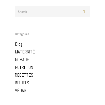
Studio
Stages
Cours
Témoignages
Cours En Ligne
Omshoe
Blog
Formation
Vidéos
Tarifs
Catégories
Evènementiel
Contact
Soins Holistiques
Blog
MATERNITÉ
Réserver
NOMADE
NUTRITION
RECETTES
RITUELS
VÉDAS