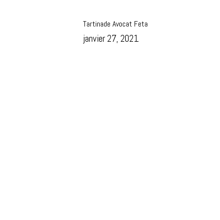
Tartinade Avocat Feta
janvier 27, 2021
Studio
Formations
Evenementiel
Politique de confidentialité
Mentions légales
CGV