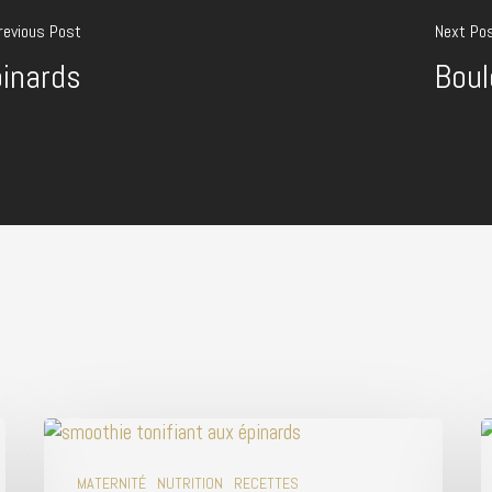
revious Post
Next Po
pinards
Boul
MATERNITÉ
NUTRITION
RECETTES