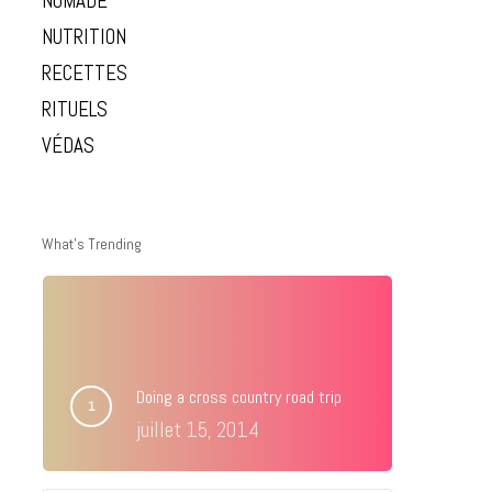
NOMADE
NUTRITION
RECETTES
RITUELS
VÉDAS
What’s Trending
Doing a cross country road trip
juillet 15, 2014