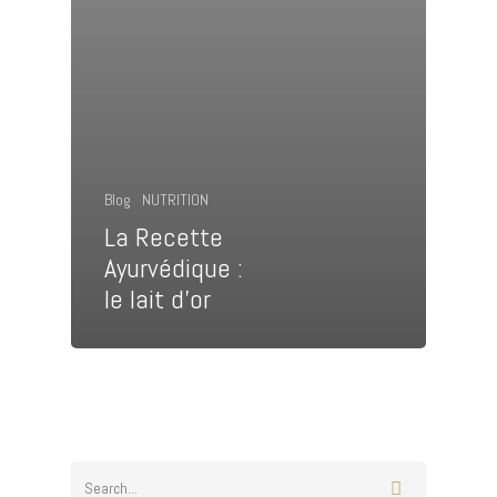
Blog
NUTRITION
La Recette
Ayurvédique :
EXPLORER, RESSENTIR, S'
le lait d’or
I 06 48 26 58 95 - CONTAC
OMNOMADE.COM
Découverte
Nos Pratiques
Esprit