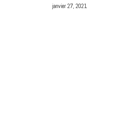
janvier 27, 2021
Studio
Formations
Evenementiel
Politique de confidentialité
Mentions légales
CGV