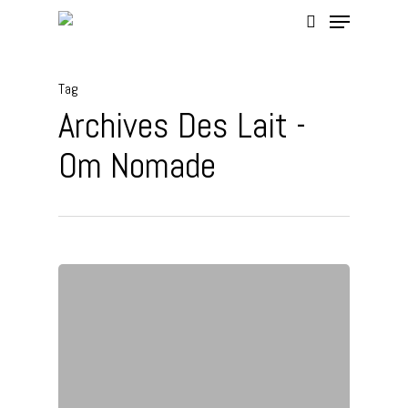
Tag
Hit enter to search or ESC to close
Archives Des Lait -
Om Nomade