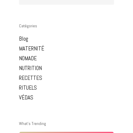
Studio
Stages
Cours
Témoignages
Cours En Ligne
Omshoe
Blog
Catégories
Formation
Vidéos
Tarifs
Evènementiel
Blog
Contact
MATERNITÉ
Soins Holistiques
NOMADE
Réserver
NUTRITION
RECETTES
RITUELS
VÉDAS
What’s Trending