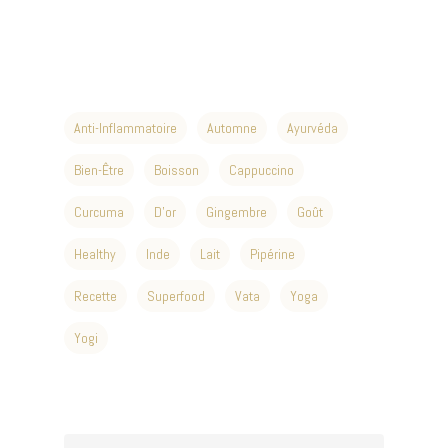
Anti-Inflammatoire
Automne
Ayurvéda
EXPLORER, RESSENTIR, S'
I 06 48 26 58 95 - CONTAC
Bien-Être
Boisson
Cappuccino
OMNOMADE.COM
Curcuma
D'or
Gingembre
Goût
Découverte
Healthy
Inde
Lait
Pipérine
Nos Pratiques
Esprit
Recette
Superfood
Vata
Yoga
Studio
Yogi
Stages
Cours
Témoignages
Cours En Ligne
Omshoe
Blog
Formation
Vidéos
Tarifs