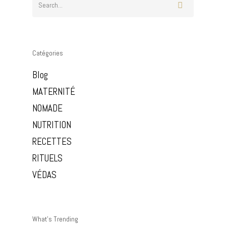
Evènementiel
Contact
Soins Holistiques
Réserver
Catégories
Blog
MATERNITÉ
NOMADE
NUTRITION
RECETTES
RITUELS
VÉDAS
What’s Trending