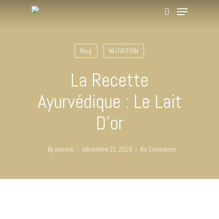
Blog
NUTRITION
Hit enter to search or ESC to close
La Recette
Ayurvédique : Le Lait
D’or
By
omnom
décembre 22, 2018
No Comments