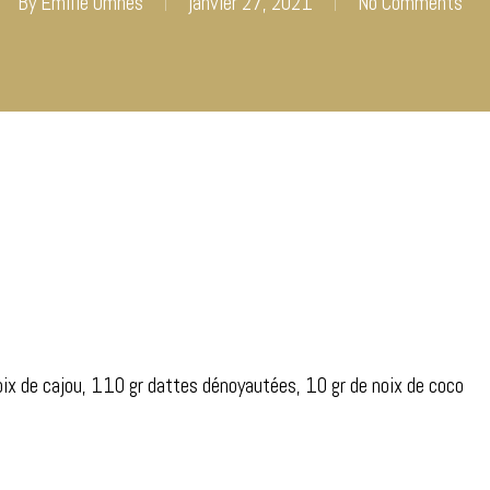
By
Emilie Omnes
janvier 27, 2021
No Comments
oix de cajou, 110 gr dattes dénoyautées, 10 gr de noix de coco