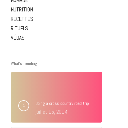
NOMADE
NUTRITION
RECETTES
RITUELS
VÉDAS
What’s Trending
Doing a cross country road trip
juillet 15, 2014