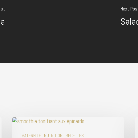
ost
Next Pos
ta
Sala
MATERNITÉ
NUTRITION
RECETTES