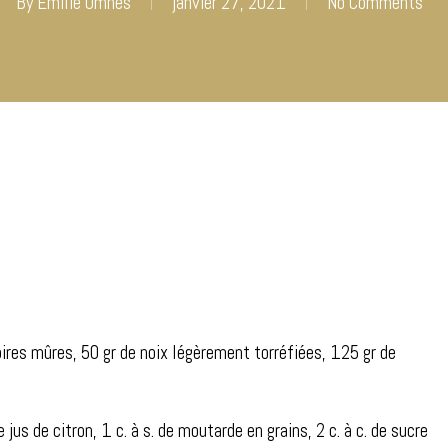
By
Emilie Omnes
janvier 27, 2021
No Comments
ires mûres, 50 gr de noix légèrement torréfiées, 125 gr de
de jus de citron, 1 c. à s. de moutarde en grains, 2 c. à c. de sucre