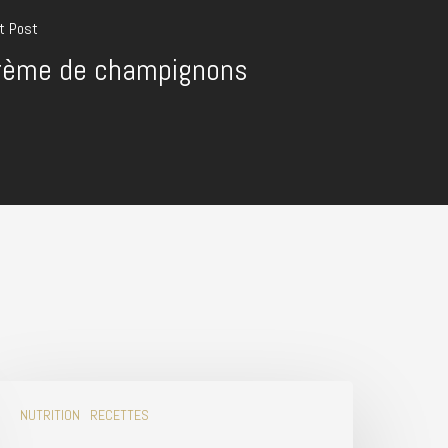
t Post
rème de champignons
NUTRITION
RECETTES