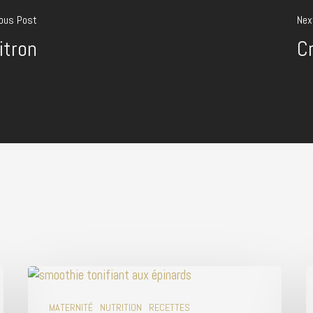
ious Post
Nex
itron
C
MATERNITÉ
NUTRITION
RECETTES