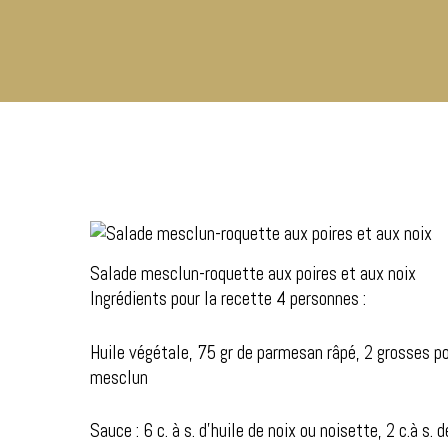
Salade mesclun-roquette aux poires et aux noix
Ingrédients pour la recette 4 personnes :
Hit enter to search or ESC to close
Huile végétale, 75 gr de parmesan râpé, 2 grosses po
mesclun
Sauce : 6 c. à s. d’huile de noix ou noisette, 2 c.à s. 