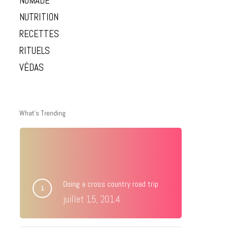
NOMADE
NUTRITION
RECETTES
RITUELS
VÉDAS
What’s Trending
Doing a cross country road trip
juillet 15, 2014