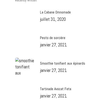
Contact
Recently Written
Soins Holistiques
Réserver
La Cabane Omnomade
juillet 31, 2020
Pesto de sorcière
janvier 27, 2021
Smoothie tonifiant aux épinards
janvier 27, 2021
Tartinade Avocat Feta
janvier 27, 2021