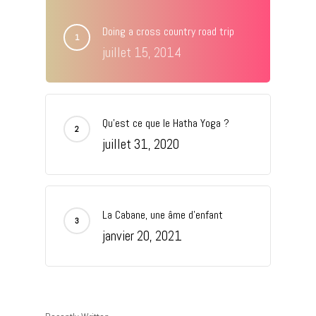
Doing a cross country road trip
juillet 15, 2014
EXPLORER, RESSENTIR, S'
I 06 48 26 58 95 - CONTAC
OMNOMADE.COM
Qu’est ce que le Hatha Yoga ?
juillet 31, 2020
Découverte
Nos Pratiques
Esprit
Studio
Stages
Cours
La Cabane, une âme d’enfant
Témoignages
janvier 20, 2021
Cours En Ligne
Omshoe
Blog
Formation
Vidéos
Tarifs
Evènementiel