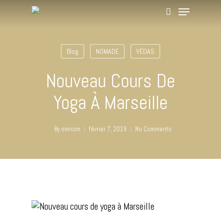
Blog
NOMADE
VÉDAS
Hit enter to search or ESC to close
Nouveau Cours De
Yoga À Marseille
By
omnom
février 7, 2019
No Comments