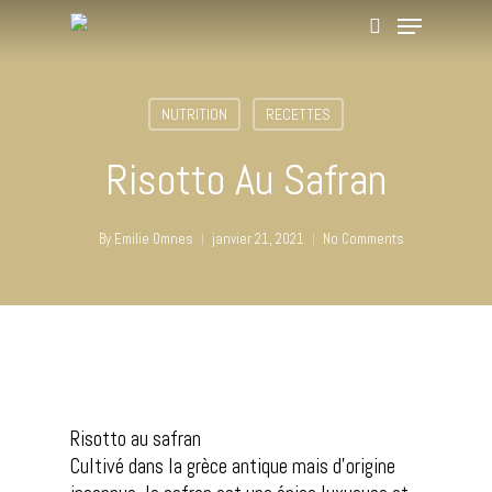
NUTRITION
RECETTES
Hit enter to search or ESC to close
Risotto Au Safran
By
Emilie Omnes
janvier 21, 2021
No Comments
Risotto au safran
Cultivé dans la grèce antique mais d’origine