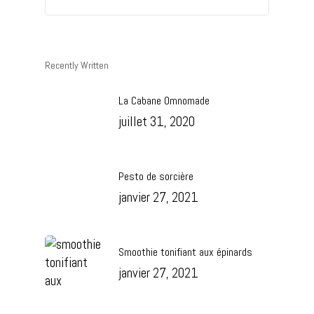
Découverte
Nos Pratiques
Esprit
Recently Written
Studio
Stages
Cours
Témoignages
La Cabane Omnomade
Cours En Ligne
Omshoe
juillet 31, 2020
Blog
Formation
Vidéos
Tarifs
Evènementiel
Contact
Pesto de sorcière
Soins Holistiques
janvier 27, 2021
Réserver
Smoothie tonifiant aux épinards
janvier 27, 2021