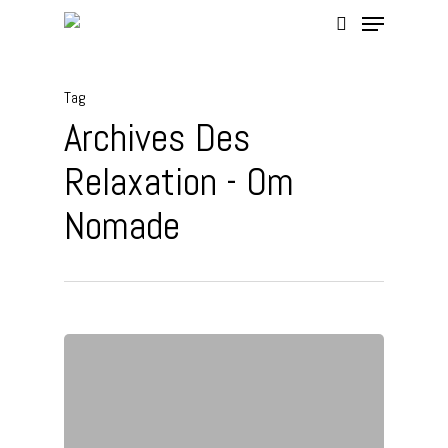
Tag
Hit enter to search or ESC to close
Archives Des
Relaxation - Om
Nomade